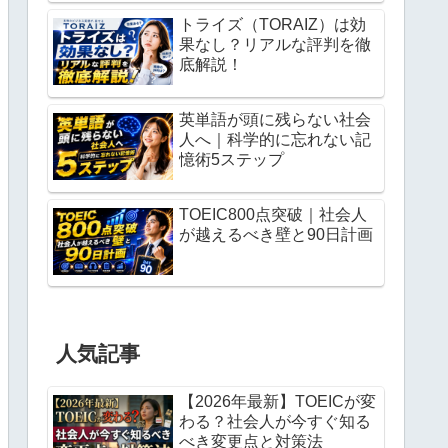
トライズ（TORAIZ）は効
果なし？リアルな評判を徹
底解説！
英単語が頭に残らない社会
人へ｜科学的に忘れない記
憶術5ステップ
TOEIC800点突破｜社会人
が越えるべき壁と90日計画
人気記事
【2026年最新】TOEICが変
わる？社会人が今すぐ知る
べき変更点と対策法