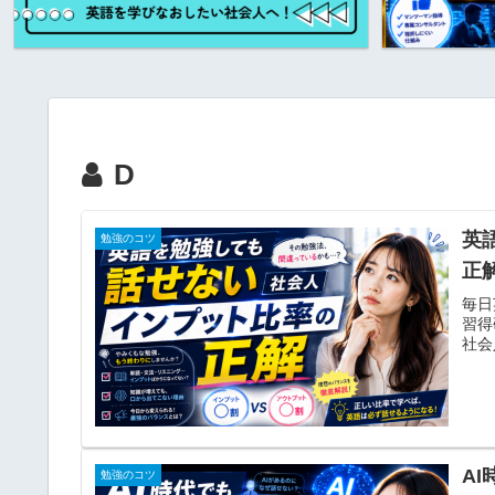
D
英
勉強のコツ
正
毎日
習得
社会
A
勉強のコツ