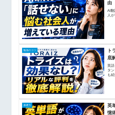
由
AI
人が
ト
勉強のコツ
底
英語
タン
も紹
英
基礎力
憶