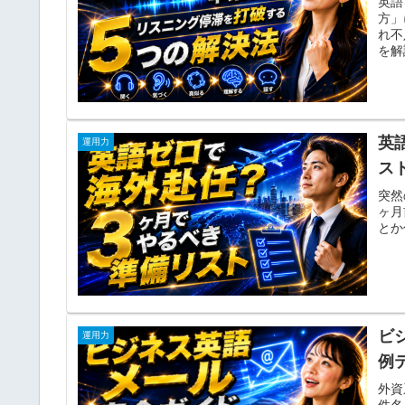
英語
方」
れ不
を解
英
運用力
ス
突然
ヶ月
とか
ビ
運用力
例
外資