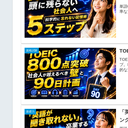
単語
率な
T
資格試験
TO
プ。
的な
「
基礎力
ン