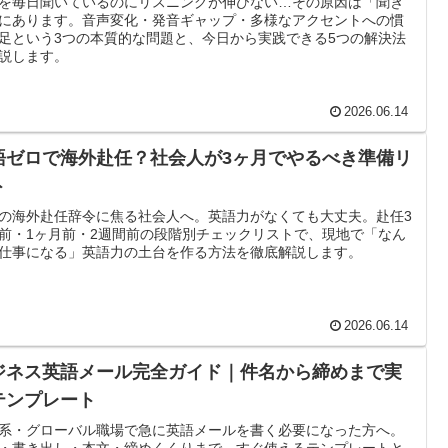
を毎日聞いているのにリスニングが伸びない…その原因は「聞き
にあります。音声変化・発音ギャップ・多様なアクセントへの慣
足という3つの本質的な問題と、今日から実践できる5つの解決法
説します。
2026.06.14
語ゼロで海外赴任？社会人が3ヶ月でやるべき準備リ
ト
の海外赴任辞令に焦る社会人へ。英語力がなくても大丈夫。赴任3
前・1ヶ月前・2週間前の段階別チェックリストで、現地で「なん
仕事になる」英語力の土台を作る方法を徹底解説します。
2026.06.14
ジネス英語メール完全ガイド｜件名から締めまで実
テンプレート
系・グローバル職場で急に英語メールを書く必要になった方へ。