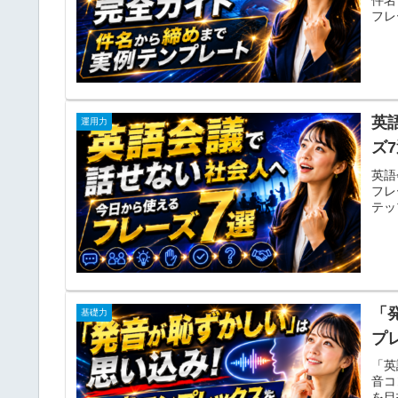
件名
フレ
英
運用力
ズ
英語
フレ
テッ
「
基礎力
プ
「英
音コ
を目