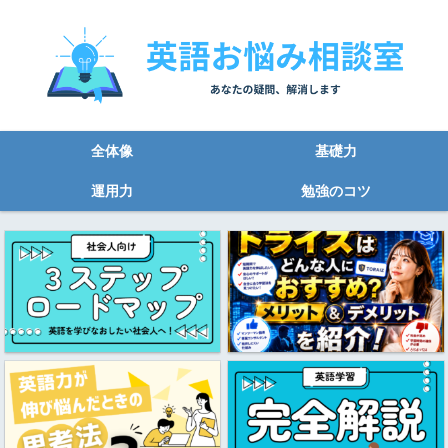
全体像
基礎力
運用力
勉強のコツ