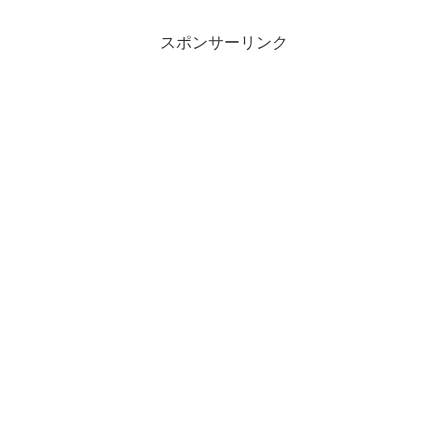
習方法がわからないそんな人は、目的、
難易度、音声の3つの基準...
スポンサーリンク