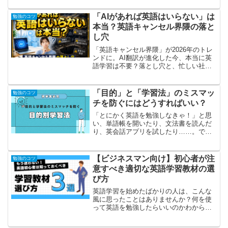
「AIがあれば英語はいらない」は
勉強のコツ
本当？英語キャンセル界隈の落と
し穴
「英語キャンセル界隈」が2026年のトレ
ンドに。AI翻訳が進化した今、本当に英
語学習は不要？落とし穴と、忙しい社会
人でも続けられるAI時代の英語学習法を
解説します。
「目的」と「学習法」のミスマッ
勉強のコツ
チを防ぐにはどうすればいい？
「とにかく英語を勉強しなきゃ！」と思
い、単語帳を開いたり、文法書を読んだ
り、英会話アプリを試したり……。で
も、なかなか成果が感じられず、「自分
のやり方は合っているのだろうか？」と
不安になることはありませんか？もしか
【ビジネスマン向け】初心者が注
勉強のコツ
すると、そのモヤモヤの原因...
意すべき適切な英語学習教材の選
び方
英語学習を始めたばかりの人は、こんな
風に思ったことはありませんか？何を使
って英語を勉強したらいいのかわからな
い種類が多すぎてどうやって教材を選ん
だらいいのかわからない自分に合った学