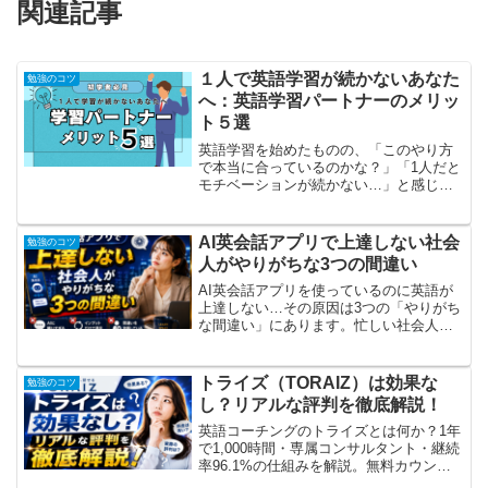
関連記事
１人で英語学習が続かないあなた
勉強のコツ
へ：英語学習パートナーのメリッ
ト５選
英語学習を始めたものの、「このやり方
で本当に合っているのかな？」「1人だと
モチベーションが続かない…」と感じる
ことはありませんか？独学には自由度の
高さというメリットがありますが、「継
続の難しさ」や「学習方法への不安」 も
AI英会話アプリで上達しない社会
勉強のコツ
つきものです。そんな...
人がやりがちな3つの間違い
AI英会話アプリを使っているのに英語が
上達しない…その原因は3つの「やりがち
な間違い」にあります。忙しい社会人で
も実践できる正しいAI活用法を解説しま
す。
トライズ（TORAIZ）は効果な
勉強のコツ
し？リアルな評判を徹底解説！
英語コーチングのトライズとは何か？1年
で1,000時間・専属コンサルタント・継続
率96.1%の仕組みを解説。無料カウンセ
リングの活用法も紹介します。