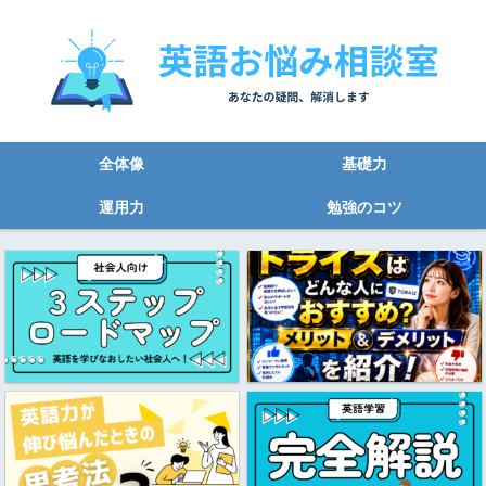
全体像
基礎力
運用力
勉強のコツ