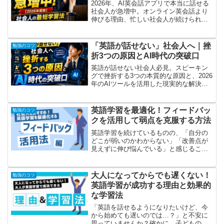
2026年、AI英会話アプリで本当に話せる
社会人が急増中。オンライン英会話より
伸びる理由、忙しい社会人が続けられる3
つの原因と、今日から10分で始める具体
ステップを、英語学び直し経験者が解説
します。
「英語が話せない」社会人へ｜挫
勉強のコツ
折3つの原因とAI時代の突破口
英語が話せない社会人必見。スピーキン
グで挫折する3つの本質的な原因と、2026
年のAIツールを活用した現実的な解決策
を解説。忙しくても続けられる具体的な3
ステップもご紹介します。
英語学習を最適化！フィードバッ
勉強のコツ
クを活用して弱点を克服する方法
英語学習を続けているものの、「自分の
どこが弱いのかわからない」「改善点が
見えずに伸び悩んでいる」と感じること
はありませんか？独学で英語を学ぶ場
合、フィードバックを受ける機会が少な
く、間違いに気づけないまま学習を続け
大人になってからでも遅くない！
勉強のコツ
てしまうこともあります。し...
英語学習が成功する理由と効果的
な学習法
「英語を話せるようになりたいけど、今
から始めても遅いのでは…？」と不安に
思っていませんか？確かに、子どもの頃