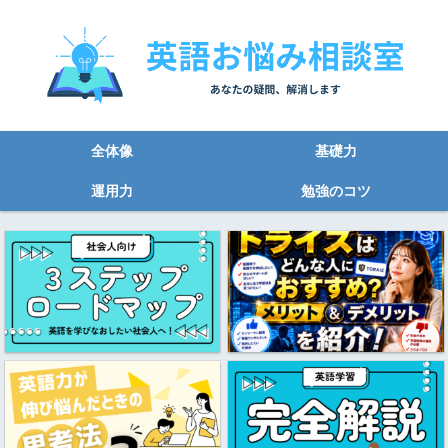
全体像
基礎力
運用力
勉強のコツ