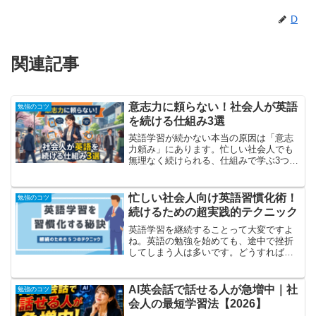
D
関連記事
意志力に頼らない！社会人が英語
勉強のコツ
を続ける仕組み3選
英語学習が続かない本当の原因は「意志
力頼み」にあります。忙しい社会人でも
無理なく続けられる、仕組みで学ぶ3つの
習慣化メソッドを学習設計者の視点で解
説します。
忙しい社会人向け英語習慣化術！
勉強のコツ
続けるための超実践的テクニック
英語学習を継続することって大変ですよ
ね。英語の勉強を始めても、途中で挫折
してしまう人は多いです。どうすれば、
学習を習慣化して継続できるのでしょう
か？これまで挫折してきた人におすすめ
なのは、英語学習を続けられる仕組みを
AI英会話で話せる人が急増中｜社
勉強のコツ
作ることです。そこで今回...
会人の最短学習法【2026】