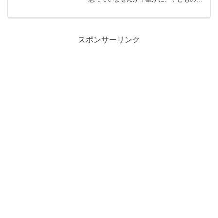
から英語を学んできた人と比べると、大
人の学習にはハンデがあるように感じる
かもしれません。しかし、大人だからこ
そ効率的に学べるメリット...
スポンサーリンク