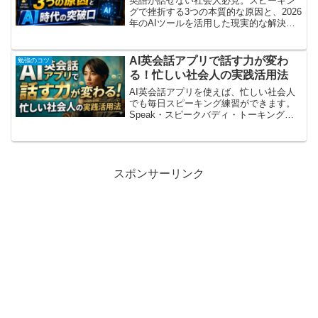
英語が話せない社会人必見。スピーキン
グで挫折する3つの本質的な原因と、2026
年のAIツールを活用した現実的な解決策
を解説。忙しくても続けられる具体的な3
ステップもご紹介します。
AI英会話アプリで話す力が変わ
勉強のコツ
る！忙しい社会人の実践活用法
AI英会話アプリを使えば、忙しい社会人
でも毎日スピーキング練習ができます。
Speak・スピークバディ・トーキングマ
ラソンの活用法と、挫折せず続けるコツ
を解説します。
スポンサーリンク