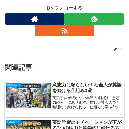
Dをフォローする
D
関連記事
意志力に頼らない！社会人が英語
勉強のコツ
を続ける仕組み3選
英語学習が続かない本当の原因は「意志
力頼み」にあります。忙しい社会人でも
無理なく続けられる、仕組みで学ぶ3つの
習慣化メソッドを学習設計者の視点で解
説します。
英語学習のモチベーションが下が
勉強のコツ
る3つの理由と科学的に続ける方