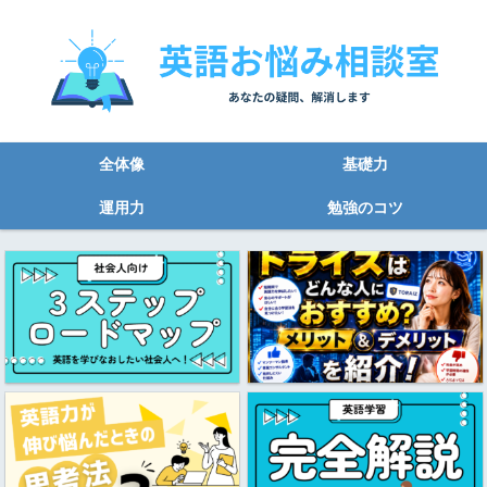
全体像
基礎力
運用力
勉強のコツ