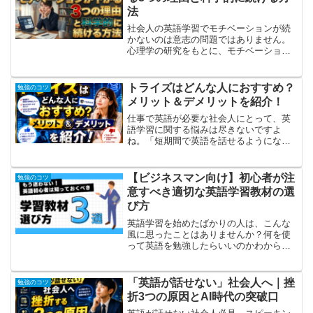
法
社会人の英語学習でモチベーションが続
かないのは意志の問題ではありません。
心理学の研究をもとに、モチベーション
低下の3つの根本原因と、科学的に証明さ
れた今日から実践できる維持法を解説し
ます。
トライズはどんな人におすすめ？
勉強のコツ
メリット＆デメリットを紹介！
仕事で英語が必要な社会人にとって、英
語学習に関する悩みは尽きないですよ
ね。「短期間で英語を話せるようになり
たいけど、何から始めればいい？」「忙
しいビジネスパーソンでも継続できる学
習法があれば知りたい！」今回は、こん
【ビジネスマン向け】初心者が注
勉強のコツ
な悩みを抱えている社会人の...
意すべき適切な英語学習教材の選
び方
英語学習を始めたばかりの人は、こんな
風に思ったことはありませんか？何を使
って英語を勉強したらいいのかわからな
い種類が多すぎてどうやって教材を選ん
だらいいのかわからない自分に合った学
習方法がわからないそんな人は、目的、
「英語が話せない」社会人へ｜挫
勉強のコツ
難易度、音声の3つの基準...
折3つの原因とAI時代の突破口