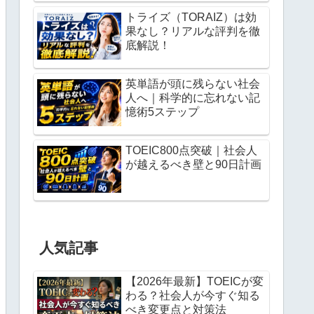
トライズ（TORAIZ）は効
果なし？リアルな評判を徹
底解説！
英単語が頭に残らない社会
人へ｜科学的に忘れない記
憶術5ステップ
TOEIC800点突破｜社会人
が越えるべき壁と90日計画
人気記事
【2026年最新】TOEICが変
わる？社会人が今すぐ知る
べき変更点と対策法