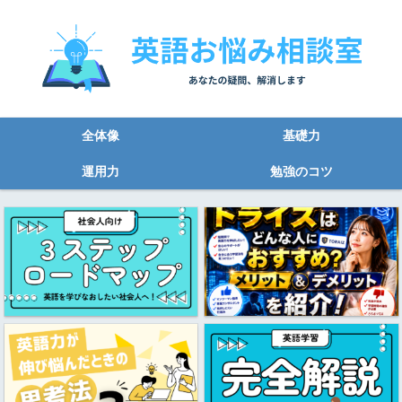
全体像
基礎力
運用力
勉強のコツ