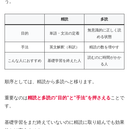
う。
精読
多読
無意識的に正しく読
目的
単語・文法の定着
める状態
手法
英文解釈（和訳）
精読の数を増やす
読むのに時間がかか
こんな人におすすめ
基礎学習を終えた人
る人
順序としては、精読から多読へと移ります。
重要なのは
精読と多読の
”
目的”と”手法”を押さえる
ことで
す。
基礎学習をまだ終えていないのに精読に取り組んでも効果