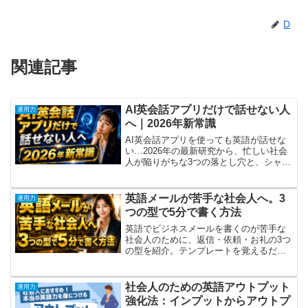
D
関連記事
AI英会話アプリだけで話せない人
運用力
へ｜2026年新常識
AI英会話アプリを使っても英語が話せな
い…2026年の最新研究から、忙しい社会
人が陥りがちな3つの落とし穴と、シャド
ーイングとの二刀流で伸ばす実践法を解
説します。
英語メールが苦手な社会人へ。3
運用力
つの型で5分で書く方法
英語でビジネスメールを書くのが苦手な
社会人のために、返信・依頼・お礼の3つ
の型を紹介。テンプレートを覚えるだけ
でプロらしいメールが素早く書けるよう
になります。
社会人のための英語アウトプット
運用力
強化法：インプットからアウトプ