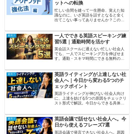
ットへの転換
忙しい合間を縫って一生懸命、覚えた知
識なのに、いざ英語を話すとなると全く
出てこない事ってありませんか？このよ
うに「使えない知識」を身につけてしま
っている人はアウトプット不足に陥って
いる可能性が高いです。そんな人におす
一人でできる英語スピーキング練
運用力
すめなのがアウトプットを...
習5選｜通勤時間を活かす
英会話スクールに通えない忙しい社会人
でも、一人でスピーキング力を伸ばせま
す。通勤・スキマ時間にできる無料の練
習法5選と継続のコツをわかりやすく解
説。
英語ライティングが上達しない社
運用力
会人へ｜今日から変わる5つのチ
ェックポイント
英語ライティングが伸びない社会人向け
に、上達を妨げる5つの原因をチェックリ
スト形式で解説。今日からできる具体的
な改嚄アクション付き。
英語会議で話せない社会人へ。今
運用力
日から使えるフレーズ7選
英語会議で発言できない社会人へ。原因