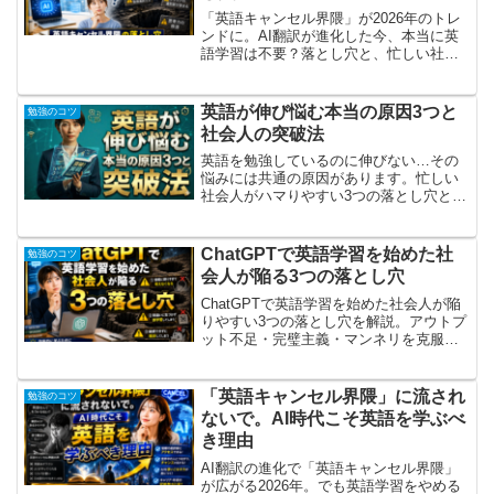
「英語キャンセル界隈」が2026年のトレ
ンドに。AI翻訳が進化した今、本当に英
語学習は不要？落とし穴と、忙しい社会
人でも続けられるAI時代の英語学習法を
解説します。
英語が伸び悩む本当の原因3つと
勉強のコツ
社会人の突破法
英語を勉強しているのに伸びない…その
悩みには共通の原因があります。忙しい
社会人がハマりやすい3つの落とし穴と、
今日から実践できる突破法を紹介しま
す。
ChatGPTで英語学習を始めた社
勉強のコツ
会人が陥る3つの落とし穴
ChatGPTで英語学習を始めた社会人が陥
りやすい3つの落とし穴を解説。アウトプ
ット不足・完璧主義・マンネリを克服
し、忙しい毎日でも続けられる具体的な
活用法をお伝えします。
「英語キャンセル界隈」に流され
勉強のコツ
ないで。AI時代こそ英語を学ぶべ
き理由
AI翻訳の進化で「英語キャンセル界隈」
が広がる2026年。でも英語学習をやめる