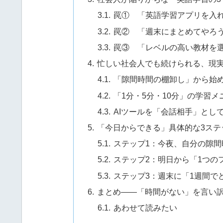
罠① 「英語学習アプリを入
罠② 「週末にまとめてやろ
罠③ 「レベルの高い教材を
忙しい社会人でも続けられる、現
「隙間時間の棚卸し」から始
「1分・5分・10分」の学習
AIツールを「会話相手」とし
「今日からできる」具体的な3ステ
ステップ1：今夜、自分の隙間
ステップ2：明日から「1つの
ステップ3：週末に「1週間で
まとめ——「時間がない」を言い
あわせて読みたい