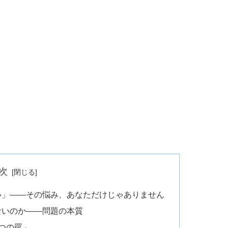
次
い」——その悩み、あなただけじゃありません
ないのか——問題の本質
つの罠」