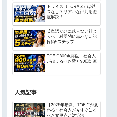
トライズ（TORAIZ）は効
果なし？リアルな評判を徹
底解説！
英単語が頭に残らない社会
人へ｜科学的に忘れない記
憶術5ステップ
TOEIC800点突破｜社会人
が越えるべき壁と90日計画
人気記事
【2026年最新】TOEICが変
わる？社会人が今すぐ知る
べき変更点と対策法