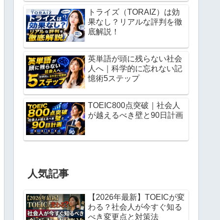
トライズ（TORAIZ）は効
果なし？リアルな評判を徹
底解説！
英単語が頭に残らない社会
人へ｜科学的に忘れない記
憶術5ステップ
TOEIC800点突破｜社会人
が越えるべき壁と90日計画
人気記事
【2026年最新】TOEICが変
わる？社会人が今すぐ知る
べき変更点と対策法