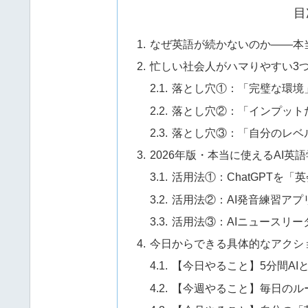
目
なぜ英語が続かないのか——本
忙しい社会人がハマりやすい3
落とし穴①：「完璧な環境
落とし穴②：「インプット
落とし穴③：「自分のレベ
2026年版・本当に使えるAI英
活用法①：ChatGPTを
活用法②：AI発音練習ア
活用法③：AIニュースリ
今日からできる具体的なアクシ
【今日やること】5分間AI
【今週やること】毎日のル