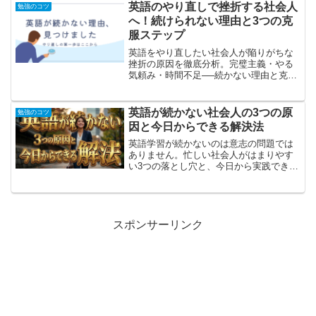
る…。そんな社会人は決してあなただけ
英語のやり直しで挫折する社会人
勉強のコツ
ではありません。実は、英語...
へ！続けられない理由と3つの克
服ステップ
英語をやり直したい社会人が陥りがちな
挫折の原因を徹底分析。完璧主義・やる
気頼み・時間不足──続かない理由と克服
法を具体的に紹介します。
英語が続かない社会人の3つの原
勉強のコツ
因と今日からできる解決法
英語学習が続かないのは意志の問題では
ありません。忙しい社会人がはまりやす
い3つの落とし穴と、今日から実践できる
現実的な解決策をわかりやすく解説しま
す。
スポンサーリンク