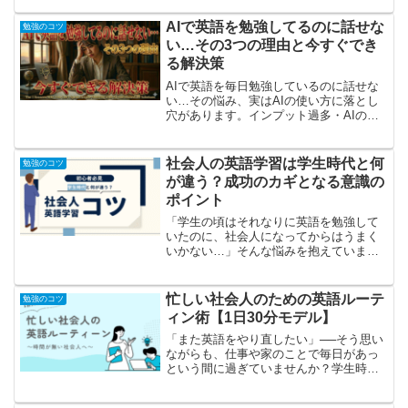
のやり方は合っているのだろうか？」と
不安になることはありませんか？もしか
AIで英語を勉強してるのに話せな
勉強のコツ
すると、そのモヤモヤの原因...
い…その3つの理由と今すぐでき
る解決策
AIで英語を毎日勉強しているのに話せな
い…その悩み、実はAIの使い方に落とし
穴があります。インプット過多・AIのや
さしすぎるフィードバック・完璧主義の3
つの原因と、今すぐできる解決策を解説
します。
社会人の英語学習は学生時代と何
勉強のコツ
が違う？成功のカギとなる意識の
ポイント
「学生の頃はそれなりに英語を勉強して
いたのに、社会人になってからはうまく
いかない…」そんな悩みを抱えていませ
んか？学生時代と社会人では、学習環境
や目的、時間の使い方が大きく異なりま
す。そのため、同じような勉強法では思
忙しい社会人のための英語ルーテ
勉強のコツ
うように成果が出ないこと...
ィン術【1日30分モデル】
「また英語をやり直したい」──そう思い
ながらも、仕事や家のことで毎日があっ
という間に過ぎていませんか？学生時代
のように勉強時間を確保するのは難し
く、気づけば参考書が本棚で眠ってい