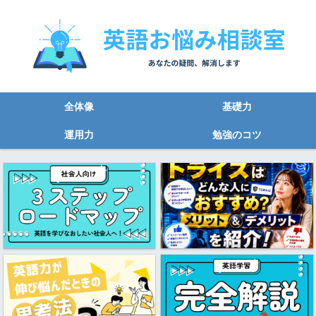
全体像
基礎力
運用力
勉強のコツ