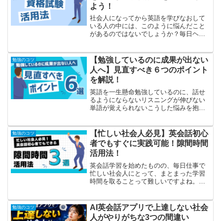
よう！
社会人になってから英語を学びなおして
いる人の中には、このように悩んだこと
があるのではないでしょうか？毎日ヘロ
ヘロで勉強なんて継続できない頑張って
いるのに、成果を実感できずモチベーシ
ョンが続かない新入り君そんな人は、資
【勉強しているのに成果が出ない
勉強のコツ
格試験を活用することがお...
人へ】見直すべき６つのポイント
を解説！
英語を一生懸命勉強しているのに、話せ
るようにならないリスニングが伸びない
単語が覚えられないこうした悩みを抱え
る人は多いです。そこで今回は、一生懸
命勉強しているのに、成果が出ない人が
見直すべき６つのポイントを紹介しま
【忙しい社会人必見】英会話初心
勉強のコツ
す。「やみくもに勉強する」...
者でもすぐに実践可能！隙間時間
活用法！
英会話学習を始めたものの、毎日仕事で
忙しい社会人にとって、まとまった学習
時間を取ることって難しいですよね。そ
んな人におすすめなのが、隙間時間勉強
法です。スキマ時間と聞いて、「大した
ことない」と思う人は多いかもしれませ
AI英会話アプリで上達しない社会
勉強のコツ
ん。しかし、時間が無いと...
人がやりがちな3つの間違い