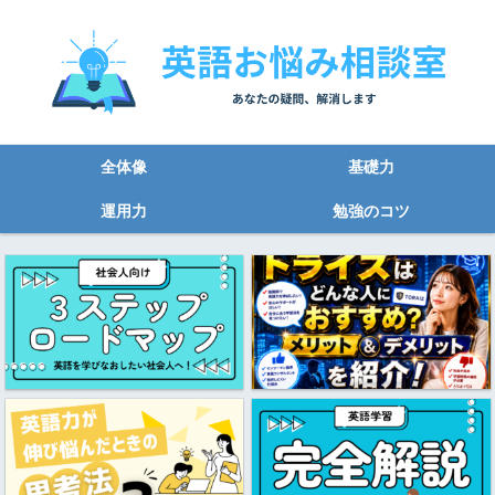
全体像
基礎力
運用力
勉強のコツ