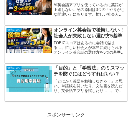
AI英会話アプリを使っているのに英語が
上達しない…その原因は3つの「やりがち
な間違い」にあります。忙しい社会人で
も実践できる正しいAI活用法を解説しま
す。
オンライン英会話で後悔しない！
勉強のコツ
社会人が失敗しない選び方5基準
TOEICスコアはあるのに会話で詰ま
る…。忙しい社会人が本当に続けられる
オンライン英会話の選び方を5つの基準で
わかりやすく解説します。
「目的」と「学習法」のミスマッ
勉強のコツ
チを防ぐにはどうすればいい？
「とにかく英語を勉強しなきゃ！」と思
い、単語帳を開いたり、文法書を読んだ
り、英会話アプリを試したり……。で
も、なかなか成果が感じられず、「自分
のやり方は合っているのだろうか？」と
不安になることはありませんか？もしか
すると、そのモヤモヤの原因...
スポンサーリンク