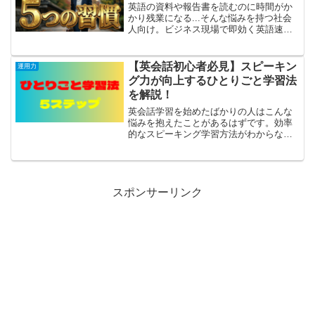
英語の資料や報告書を読むのに時間がか
かり残業になる...そんな悩みを持つ社会
人向け。ビジネス現場で即効く英語速読
の5つの習慣を実例と共に解説。返り読み
をやめるだけで読む速度が劇的に変わり
ます。
【英会話初心者必見】スピーキン
運用力
グ力が向上するひとりごと学習法
を解説！
英会話学習を始めたばかりの人はこんな
悩みを抱えたことがあるはずです。効率
的なスピーキング学習方法がわからない
英語が話せるようになりたいけど、何か
ら始めたらいいんだろう？こんな悩みを
抱いている人におすすめなのが、ひとり
ごと学習法です。ひとりご...
スポンサーリンク