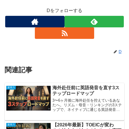
Dをフォローする
D
関連記事
海外赴任前に英語発音を直す3ス
運用力
テップロードマップ
3〜6ヶ月後に海外赴任を控えているあな
たへ。リズム・母音・リンキングの3ステ
ップで、ネイティブに通じる英語発音を
身につけるロードマップを徹底解説しま
す。
【2026年最新】TOEICが変わ
運用力