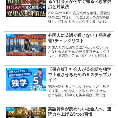
る？社会人が今すぐ知るべき変更
点と対策法
2026年のTOEIC変更情報を整理。受験要
領の改定内容と「大改訂説」の真相を解
説し、忙しい社会人が今すぐ取り組むべ
きスコアアップ対策3つを紹介します。
外国人に英語が通じない！発音改
運用力
善7チェックリスト
外国人との会議で英語が伝わらない...そ
んな社会人のための発音改善チェックリ
スト。原因別に7つのポイントを解説し、
今日から始められる実践トレーニングを
紹介します。
【保存版】社会人が英会話を独学
運用力
で上達させるための５ステップガ
イド
英語を話せるようになりたいけど、独学
では厳しいかなあ...と悩んでいません
か？結論、独学でも英会話は上達できま
す！ただし、正しい勉強法と工夫が必要
です。英会話は「話す機会がないと上達
しない」と思われがちですが、独学でも
英語資料が読めない社会人へ。速
運用力
効果的な学習方法を実践...
読力を上げる5つの習慣