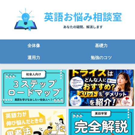
全体像
基礎力
運用力
勉強のコツ