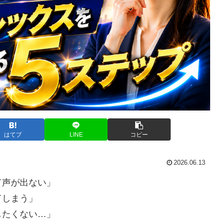
はてブ
LINE
コピー
2026.06.13
て声が出ない」
てしまう」
したくない…」